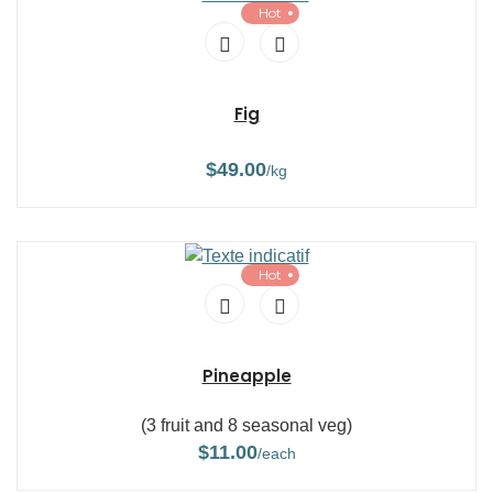
Hot
Fig
$
49.00
/kg
Hot
Pineapple
(3 fruit and 8 seasonal veg)
$
11.00
/each