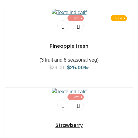
Hot
Sale
Pineapple fresh
(3 fruit and 8 seasonal veg)
$
$
25.00
29.00
/kg
Hot
Strawberry