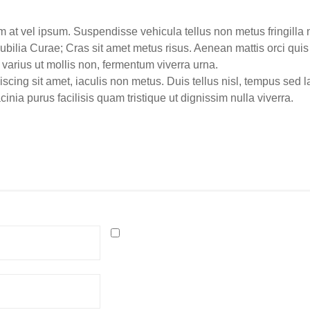
at vel ipsum. Suspendisse vehicula tellus non metus fringilla n
 cubilia Curae; Cras sit amet metus risus. Aenean mattis orci quis 
, varius ut mollis non, fermentum viverra urna.
piscing sit amet, iaculis non metus. Duis tellus nisl, tempus sed 
inia purus facilisis quam tristique ut dignissim nulla viverra.