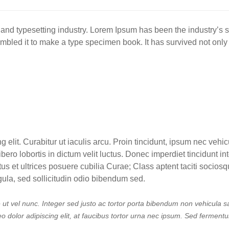
 and typesetting industry. Lorem Ipsum has been the industry’s
mbled it to make a type specimen book. It has survived not only 
g elit. Curabitur ut iaculis arcu. Proin tincidunt, ipsum nec veh
 libero lobortis in dictum velit luctus. Donec imperdiet tincidunt
us et ultrices posuere cubilia Curae; Class aptent taciti sociosq
gula, sed sollicitudin odio bibendum sed.
 ut vel nunc. Integer sed justo ac tortor porta bibendum non vehicula s
dolor adipiscing elit, at faucibus tortor urna nec ipsum. Sed fermentu