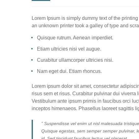
Lorem Ipsum is simply dummy text of the printing
an unknown printer took a galley of type and scra
Quisque rutrum. Aenean imperdiet.
Etiam ultricies nisi vel augue.
Curabitur ullamcorper ultricies nisi.
Nam eget dui. Etiam rhoncus.
Lorem ipsum dolor sit amet, consectetur adipiscin
risus sem et risus. Curabitur pulvinar dui viverra
Vestibulum ante ipsum primis in faucibus orci luct
inceptos himenaeos. Phasellus laoreet sagittis li
” Suspendisse vel enim ut nisl malesuada tristique
Quisque egestas, sem semper semper pulvinar, leo 
id. Sed tincidunt faucibus lectus vel placerat