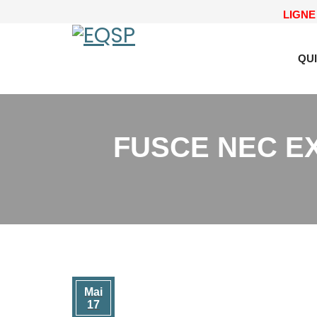
LIGNE 
QU
FUSCE NEC E
Mai
17