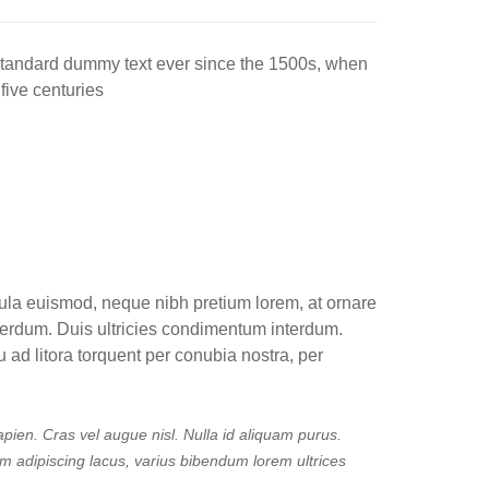
 standard dummy text ever since the 1500s, when
five centuries
icula euismod, neque nibh pretium lorem, at ornare
 interdum. Duis ultricies condimentum interdum.
u ad litora torquent per conubia nostra, per
apien. Cras vel augue nisl. Nulla id aliquam purus.
m adipiscing lacus, varius bibendum lorem ultrices