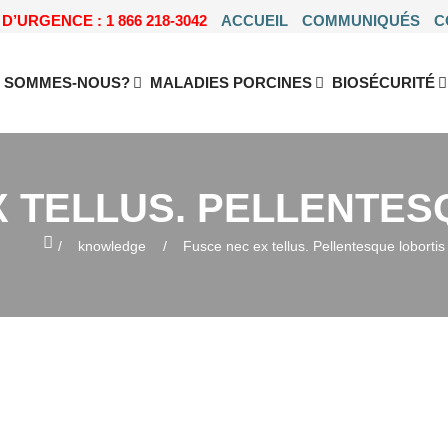
D’URGENCE : 1 866 218-3042
ACCUEIL
COMMUNIQUÉS
C
I SOMMES-NOUS?
MALADIES PORCINES
BIOSÉCURITÉ
X TELLUS. PELLENTES
Home
knowledge
Fusce nec ex tellus. Pellentesque lobortis