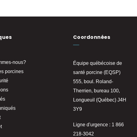
ques
Coordonnées
mmes-nous?
Équipe québécoise de
es porcines
santé porcine (EQSP)
rité
555, boul. Roland-
ions
Therrien, bureau 100,
tés
Longueuil (Québec) J4H
niqués
3Y9
t
Ligne d'urgence : 1 866
t
218-3042