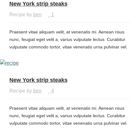
Nullam tempor porttitor egestas. Morbi in malesuada sapien,
New York strip steaks
at semper odio.
Recipe by
ben
1
Praesent vitae aliquam velit, at venenatis mi. Aenean risus
nunc, feugiat eget velit a, varius vulputate lectus. Curabitur
vulputate commodo tortor, vitae venenatis urna pulvinar vel.
Phasellus bibendum, urna non ultricies tincidunt, enim mi
sodales eros, sit amet euismod lectus ipsum ac ex. Cras
dapibus nisl ut tellus mollis, eget porttitor lorem consequat.
Nullam tempor porttitor egestas. Morbi in malesuada sapien,
New York strip steaks
at semper odio.
Recipe by
ben
4
Praesent vitae aliquam velit, at venenatis mi. Aenean risus
nunc, feugiat eget velit a, varius vulputate lectus. Curabitur
vulputate commodo tortor, vitae venenatis urna pulvinar vel.
Phasellus bibendum, urna non ultricies tincidunt, enim mi
sodales eros, sit amet euismod lectus ipsum ac ex. Cras