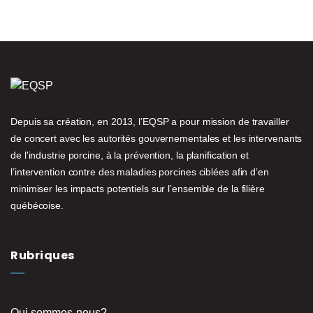
dapibus nisl ut tellus mollis, eget porttitor lorem consequat.
Nullam tempor porttitor egestas. Morbi in malesuada sapien,
at semper odio.
Depuis sa création, en 2013, l’EQSP a pour mission de travailler
de concert avec les autorités gouvernementales et les intervenants
de l'industrie porcine, à la prévention, la planification et
l’intervention contre des maladies porcines ciblées afin d’en
minimiser les impacts potentiels sur l’ensemble de la filière
québécoise.
Rubriques
Qui sommes-nous?