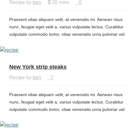
Recipe by
ben
20 mins
0
Praesent vitae aliquam velit, at venenatis mi. Aenean risus
nunc, feugiat eget velit a, varius vulputate lectus. Curabitur
vulputate commodo tortor, vitae venenatis urna pulvinar vel.
Phasellus bibendum, urna non ultricies tincidunt, enim mi
sodales eros, sit amet euismod lectus ipsum ac ex. Cras
dapibus nisl ut tellus mollis, eget porttitor lorem consequat.
Nullam tempor porttitor egestas. Morbi in malesuada sapien,
New York strip steaks
at semper odio.
Recipe by
ben
7
Praesent vitae aliquam velit, at venenatis mi. Aenean risus
nunc, feugiat eget velit a, varius vulputate lectus. Curabitur
vulputate commodo tortor, vitae venenatis urna pulvinar vel.
Phasellus bibendum, urna non ultricies tincidunt, enim mi
sodales eros, sit amet euismod lectus ipsum ac ex. Cras
dapibus nisl ut tellus mollis, eget porttitor lorem consequat.